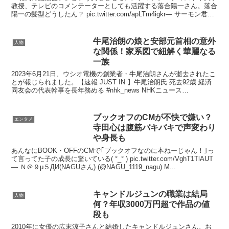
教授、テレビのコメンテーターとしても活躍する落合陽一さん。落合
陽一の髪型どうしたん？ pic.twitter.com/apLTm4igkr— サーモン君🐉
🐉🐉 (@saamon2...
牛尾治朗の娘と安部元首相の意外
人物
な関係！家系図で紐解く華麗なる
一族
2023年6月21日、ウシオ電機の創業者・牛尾治朗さんが逝去されたこ
とが報じられました。【速報 JUST IN 】牛尾治朗氏 死去92歳 経済
同友会の代表幹事を長年務める #nhk_news NHKニュース
(@nhk_news) June...
ブックオフのCMが不快で嫌い？
エンタメ
寺田心は腹筋バキバキで声変わり
や身長も
あんなにBOOK・OFFのCMで｢ブックオフなのに本ねーじゃん！｣っ
て言ってた子の成長に驚いている( °_° ) pic.twitter.com/VghT1TlAUT
— Ｎ＠９μ５ДИ(NAGUさん) (@NAGU_1119_nagu) M...
キャンドルジュンの職業は結局
人物
何？年収3000万円超で作品の値
段も
2010年に女優の広末涼子さんと結婚したキャンドルジュンさん。お