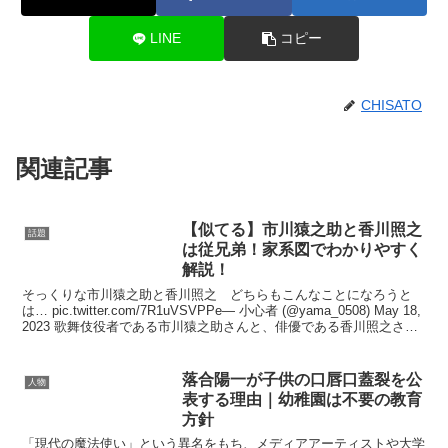
LINE
コピー
CHISATO
関連記事
【似てる】市川猿之助と香川照之
話題
は従兄弟！家系図でわかりやすく
解説！
そっくりな市川猿之助と香川照之 どちらもこんなことになろうと
は… pic.twitter.com/7R1uVSVPPe— 小心者 (@yama_0508) May 18,
2023 歌舞伎役者である市川猿之助さんと、俳優である香川照之さ
ん。...
落合陽一が子供の口唇口蓋裂を公
人物
表する理由｜幼稚園は不要の教育
方針
「現代の魔法使い」という異名をもち、メディアアーティストや大学