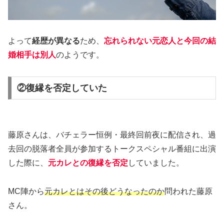
よって
経歴が異なる
ため、
忘れられない元恋人と今回の結
婚相手は別人
のようです。
②復縁を否定していた
藤原さんは、バチェラー恒例・最終回前夜に配信され、過
去回の脱落者全員が参加するトークスペシャル番組に出演
した際に、
元カレとの復縁を否定
していました。
MC陣から
元カレとはその後どうなったのか
問われた藤原
さん。