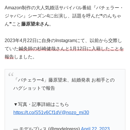
Amazon制作の大人気婚活サバイバル番組『バチェラー・
ジャパン』シーズン4に出演し、話題を呼んだ❝のんちゃ
ん❞こと
藤原望未さん
。
2023年4月22日に自身のInstagramにて、以前から交際し
ていた
鍼灸師の杉崎健哉さんと
1
月
12
日に入籍したことを
報告
しました。
「バチェラー4」藤原望未、結婚発表 お相手との
ハグショットで報告
▼写真・記事詳細はこちら
https://t.co/S51v6Cf1dV
@nozo_mi30
— モデルプレス (@modelpress)
April 22, 2023