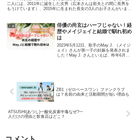
二人には、2011年に誕生した次男（広末さんは前夫との間に長男を
もうけています）、2015年に生まれた長女の3人のお子さんがいま
す。引用：女性自身 (jisin.jp)現在ミシ...
俳優の尚玄はハーフじゃない！経
人物
歴やメイジェイと結婚で馴れ初め
は
2023年5月12日、歌手のMay J. （メイジ
ェイ）さんが第一子の妊娠を発表されま
した！May J. さんといえば、昨年6月に
俳優の尚玄さんと結婚したことを発表し
ています。May J.、第1子妊娠を報告
夫・尚玄がパパに▼コメント全文は...
ZB1（ゼロベースワン）ファンクラブ
は？名前の由来と活動期間が短い理由も
ATSUSHI(あつし)一酸化炭素中毒なぜ?一
人だけの理由と飲食店はどこ？
コメント