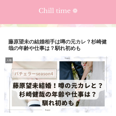
Chill time ❁︎
藤原望未の結婚相手は噂の元カレ？杉崎健
哉の年齢や仕事は？馴れ初めも
人物