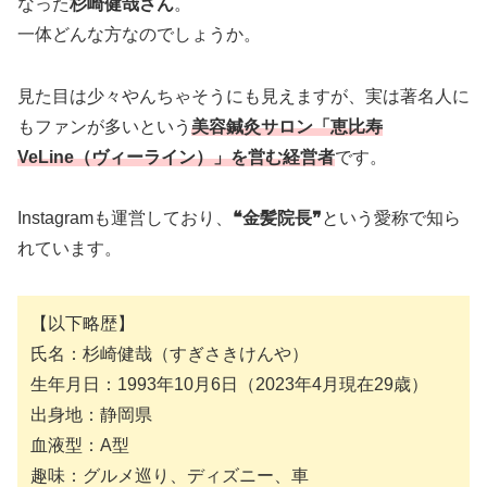
なった
杉崎健哉さん
。
一体どんな方なのでしょうか。
見た目は少々やんちゃそうにも見えますが、実は著名人に
もファンが多いという
美容鍼灸サロン「恵比寿
VeLine（ヴィーライン）」を営む経営者
です。
Instagramも運営しており、
❝金髪院長❞
という愛称で知ら
れています。
【以下略歴】
氏名：杉崎健哉（すぎさきけんや）
生年月日：1993年10月6日（2023年4月現在29歳）
出身地：静岡県
血液型：A型
趣味：グルメ巡り、ディズニー、車