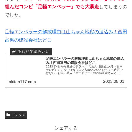
組んだコンビ「足軽エンペラー」でも大暴走
してしまうの
でした。
足軽エンペラーの解散理由は山ちゃん地獄の追込み！西田
富男の建設会社はどこ
足軽エンペラーの解散理由は山ちゃん地獄の追込
み！西田富男の建設会社はどこ
2023年4月から放送のドラマ、『だが、情熱はある（日本
テレビ）』。今では知らない人はいないといっても過言で
はない、お笑い芸人「オードリー」の若林正恭さんと、
「南海キャンディーズ」の山里亮太さんの笑いあり涙あり
の半生を描いたドラマです。📺今...
2023.05.01
akitan117.com
エンタメ
シェアする