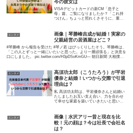
今の彼女は
VISAデビットカードの新CM「息子と
母」篇、ご覧になりましたか？「これ持
つけん」ちょっと照れくさそうに、重い
荷物を持つ母を気遣う息子。スーパーで
買い物をする際には、「これ好きや
ろ？」と母の好きな食べ物をさりげなく
画像｜琴勝峰吉成が結婚！実家の
エンタメ
覚えていてくれる…とっても...
父親経営の居酒屋はどこ？
#琴勝峰 から報告を受けた #琴ノ若 はびっくりしたそう。琴勝峰は、
「この人とずっと一緒にいたいと思った。より一層頑張る」と決意を
口にしました。 pic.twitter.com/H3pDSoKmGU— 朝日新聞 大相撲担
当 (@asahi_...
高須功太郎（こうたろう）が平岩
エンタメ
優奈と結婚！いつから交際で引退
理由は？
私 髙須功太郎は、平岩優奈さんと結婚い
たしましたお互い支え合い、力を合わせ
て幸せな家庭を築いていきたいと思いま
す！今後とも私たち夫婦をよろしくお願
いいたします！
pic.twitter.com/5Fs4rQbn1P— 髙須 功太
画像｜水沢アリー昔と現在を比
エンタメ
郎 (@ko...
較！元の顔は？今は社長で会社名
は？