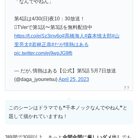
「なんでやねん」
第4話は4/30(日)夜10：30放送！
️TVerで第1話〜第3話を無料配信中
https://t.co/eiSz3inv6o
#髙橋海人
#森本慎太郎
#山
里亮太
#若林正恭
#だが情熱はある
pic.twitter.com/ej9wpJG9f6
— だが､情熱はある【公式】第5話 5月7日放送
(@daga_jyounetsu)
April 25, 2023
このシーンはドラマでも❝千本ノックなんでやねん❞と
題して描かれていますね！
3時間で30回以上…きっと
合間合間に厳しいダメ出し
でも