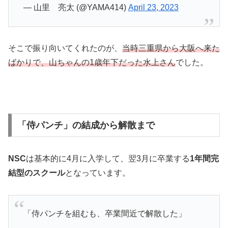
— 山里 亮太 (@YAMA414)
April 23, 2023
そこで振り向いてくれたのが、
当時三重県から大阪へ来た
ばかりで、山ちゃんの1歳年下だった水上さん
でした。
「侍パンチ」の結成から解散まで
NSC
は基本的に4月に入学して、翌3月に卒業する
1年間完
結型のスクール
となっています。
「侍パンチを組むも、卒業間近で解散した」