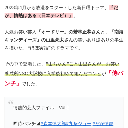
2023年4月から放送をスタートした新日曜ドラマ、
『だ
が、情熱はある（日本テレビ）』
。
人気お笑い芸人
「オードリー」の若林正恭さん
と、
「南海
キャンディーズ」の山里亮太さん
の笑いあり涙ありの半生
を描いた、❝ほぼ実話❞のドラマです。
その中で登場した、
❝山ちゃん❞こと山里さんが、お笑い
「侍パ
養成所NSC大阪校に入学後初めて組んだコンビ
が
ンチ」
でした。
情熱的芸人ファイル Vol.1
◤侍パンチ◢
#森本慎太郎
#九条ジョー
#だが情熱