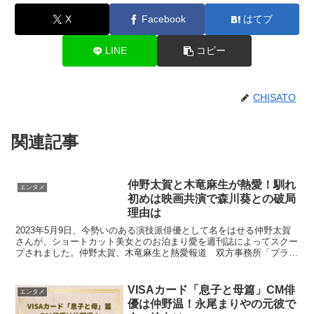
X
Facebook
はてブ
LINE
コピー
CHISATO
関連記事
仲野太賀と木竜麻生が熱愛！馴れ
エンタメ
初めは映画共演で森川葵との破局
理由は
2023年5月9日、今勢いのある演技派俳優として名をはせる仲野太賀
さんが、ショートカット美女とのお泊まり愛を週刊誌によってスクー
プされました。仲野太賀、木竜麻生と熱愛報道 双方事務所「プライ
ベートは本人に任せております」（写真 全2枚） #...
VISAカード「息子と母篇」CM俳
エンタメ
優は仲野温！永尾まりやの元彼で