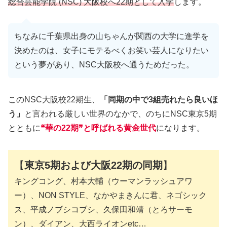
総合芸能学院 (NSC) 大阪校へ22期として入学
します。
ちなみに千葉県出身の山ちゃんが関西の大学に進学を
決めたのは、女子にモテるべくお笑い芸人になりたい
という夢があり、NSC大阪校へ通うためだった。
このNSC大阪校22期生、
「同期の中で3組売れたら良いほ
う」
と言われる厳しい世界のなかで、のちにNSC東京5期
とともに
❝華の22期❞と呼ばれる黄金世代
になります。
【
東京5期および大阪22期の同期
】
キングコング、村本大輔（ウーマンラッシュアワ
ー）、NON STYLE、なかやまきんに君、ネゴシック
ス、平成ノブシコブシ、久保田和靖（とろサーモ
ン）、ダイアン、大西ライオンetc…