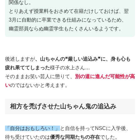
関係なし。
とりあえず授業料をおさめて在籍だけしておけば、翌
3月に自動的に卒業できる仕組みになっているため、
幽霊部員ならぬ幽霊学生もたくさんいるようです。
後述しますが
、山ちゃんの❝厳しい追込み❞に、身も心も
疲れ果ててしまった
様子の水上さん…
そのままお笑い芸人に懲りて、
別の道に進んだ可能性が高
い
のではないかと考えます。
相方を禿げさせた山ちゃん鬼の追込み
「自分はおもしろい！」
と自信を持ってNSCに入学後、
待ち受けていたのは
優秀な同期たちの存在
でした。