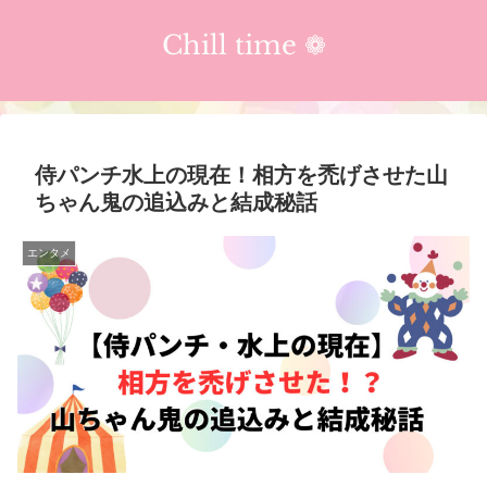
Chill time ❁︎
侍パンチ水上の現在！相方を禿げさせた山
ちゃん鬼の追込みと結成秘話
エンタメ