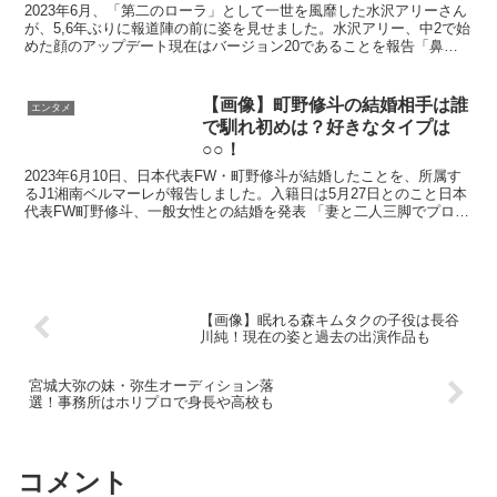
2023年6月、「第二のローラ」として一世を風靡した水沢アリーさん
が、5,6年ぶりに報道陣の前に姿を見せました。水沢アリー、中2で始
めた顔のアップデート現在はバージョン20であることを報告「鼻を
大型アップデートしたので注目して」水沢アリー ...
【画像】町野修斗の結婚相手は誰
エンタメ
で馴れ初めは？好きなタイプは
○○！
2023年6月10日、日本代表FW・町野修斗が結婚したことを、所属す
るJ1湘南ベルマーレが報告しました。入籍日は5月27日とのこと日本
代表FW町野修斗、一般女性との結婚を発表 「妻と二人三脚でプロの
厳しい世界を生き抜いていきたいと思っていま...
【画像】眠れる森キムタクの子役は長谷
川純！現在の姿と過去の出演作品も
宮城大弥の妹・弥生オーディション落
選！事務所はホリプロで身長や高校も
コメント