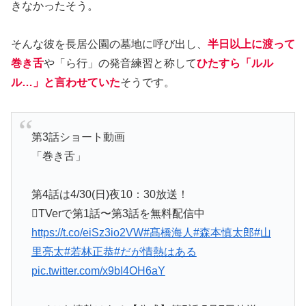
きなかったそう。
そんな彼を長居公園の墓地に呼び出し、
半日以上に渡って
巻き舌
や「ら行」の発音練習と称して
ひたすら「ルル
ル…」と言わせていた
そうです。
第3話ショート動画
「巻き舌」
第4話は4/30(日)夜10：30放送！
️TVerで第1話〜第3話を無料配信中
https://t.co/eiSz3io2VW
#髙橋海人
#森本慎太郎
#山
里亮太
#若林正恭
#だが情熱はある
pic.twitter.com/x9bI4OH6aY