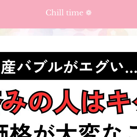
Chill time ❁︎