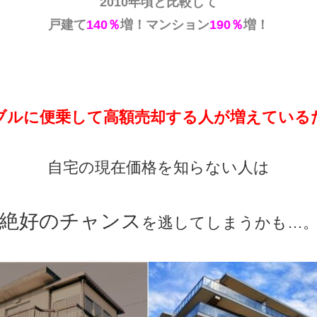
2010年頃と比較して
戸建て
140％
増！マンション
190％
増！
ブルに便乗して
高額売却する人が増えている
自宅の現在価格を知らない人は
絶好のチャンス
を逃してしまうかも…