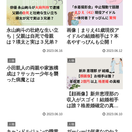
永山絢斗の壮絶な生い立
画像｜まりえ41歳現役ア
ち｜父親は自死で母親
イドルの結婚相手は？本
は？瑛太と実は３兄弟？
名やすっぴんも公開！
2023.06.16
2023.06.12
人物
人物
小田凱人の両親や家族構
成は？サッカー少年を襲
った病魔とは
【顔画像】新井恵理那の
収入がスゴイ！結婚相手
は誰？格差婚確定の真相
も
2023.06.10
2023.06.10
人物
人物
キャンドルジュンの職業
ガーシーは何者なのか？