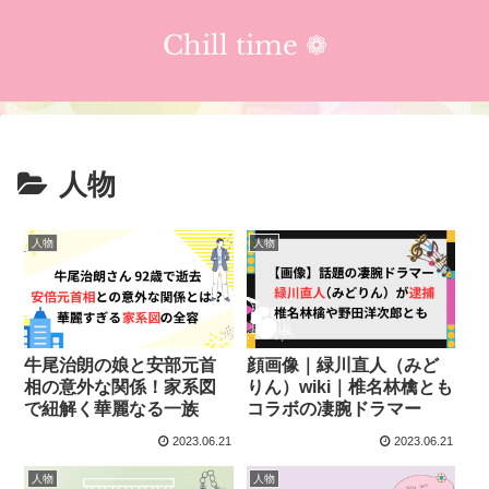
Chill time ❁︎
人物
人物
人物
牛尾治朗の娘と安部元首
顔画像｜緑川直人（みど
相の意外な関係！家系図
りん）wiki｜椎名林檎とも
で紐解く華麗なる一族
コラボの凄腕ドラマー
2023.06.21
2023.06.21
人物
人物