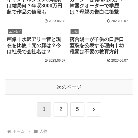
は結局何？年収3000万円
韓国クオーターで学歴
超で作品の値段も
は？母親の告白に衝撃
2023.06.08
2023.06.07
エンタメ
人物
画像｜水沢アリー昔と現
落合陽一が子供の口唇口
在を比較！元の顔は？今
蓋裂を公表する理由｜幼
は社長で会社名は？
稚園は不要の教育方針
2023.06.07
2023.06.07
次のページ
次
1
2
5
へ
ホーム
人物