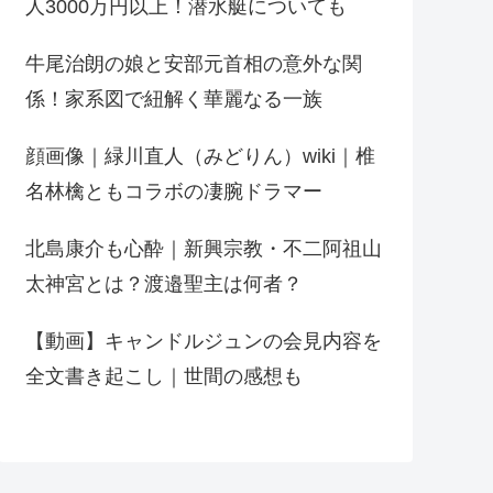
人3000万円以上！潜水艇についても
牛尾治朗の娘と安部元首相の意外な関
係！家系図で紐解く華麗なる一族
顔画像｜緑川直人（みどりん）wiki｜椎
名林檎ともコラボの凄腕ドラマー
北島康介も心酔｜新興宗教・不二阿祖山
太神宮とは？渡邉聖主は何者？
【動画】キャンドルジュンの会見内容を
全文書き起こし｜世間の感想も