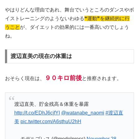
やはりどんな理由であれ、舞台でいうところのダンスやボ
イストレーニングのようないわゆる
❝運動❞を継続的に行
うこと
が、ダイエットの効果的には一番高いのでしょう
ね。
渡辺直美の現在の体重は
９０キロ前後
おそらく現在は、
と推察されます。
渡辺直美、貯金残高＆体重を暴露
http://t.co/EDhJ6cjfYI
@watanabe_naomi
#渡辺直
美
pic.twitter.com/A6sthuU2hH
— モデルプレス (@modelpress)
November 28,