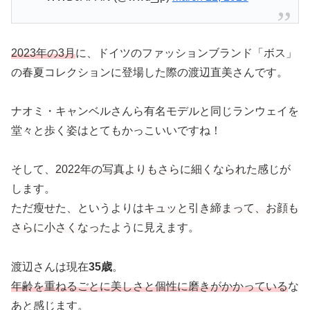
2023年の3月
に、ドイツのファッションブランド「ボス」
の春夏コレクションに登場した際の渡辺直美さんです。
ナオミ・キャンベルさんら有名モデルと同じランウェイを
堂々と歩く姿はとてもかっこいいですね！
そして、
2022年の写真よりもさらに細くなられた
感じが
します。
ただ瘦せた、というよりは
キュッと引き締まって、お顔も
さらに小さくなった
ように見えます。
渡辺さんは現在
35歳
。
年齢を重ねるごとに美しさと個性に磨きがかかっている
な
あと感じます。