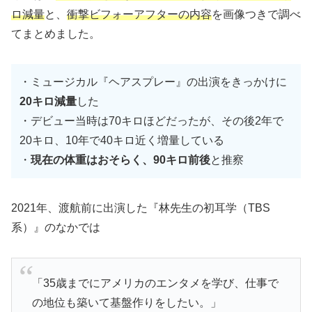
ロ減量
と、
衝撃ビフォーアフターの内容
を画像つきで調べ
てまとめました。
・ミュージカル『ヘアスプレー』の出演をきっかけに
20キロ減量
した
・デビュー当時は70キロほどだったが、その後2年で
20キロ、10年で40キロ近く増量している
・
現在の体重はおそらく、90キロ前後
と推察
2021年、渡航前に出演した『林先生の初耳学（TBS
系）』のなかでは
「35歳までにアメリカのエンタメを学び、仕事で
の地位も築いて基盤作りをしたい。」