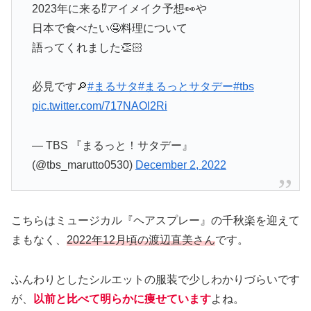
2023年に来る⁉️アイメイク予想👀や
日本で食べたい🤤料理について
語ってくれました👏🏻
必見です🔎
#まるサタ
#まるっとサタデー
#tbs
pic.twitter.com/717NAOl2Ri
— TBS 『まるっと！サタデー』
(@tbs_marutto0530)
December 2, 2022
こちらはミュージカル『ヘアスプレー』の千秋楽を迎えて
まもなく、
2022年12月頃の渡辺直美さん
です。
ふんわりとしたシルエットの服装で少しわかりづらいです
が、
以前と比べて明らかに痩せています
よね。