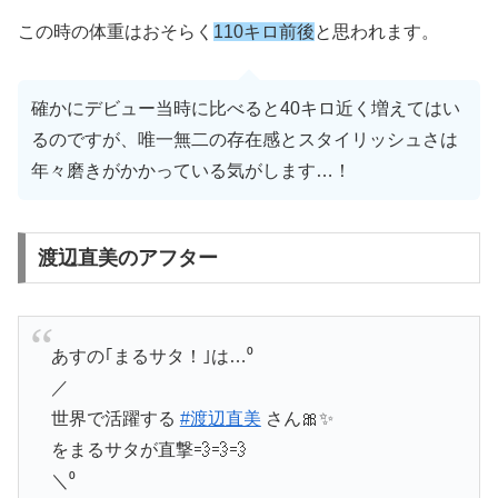
この時の体重はおそらく
110キロ前後
と思われます。
確かにデビュー当時に比べると40キロ近く増えてはい
るのですが、唯一無二の存在感とスタイリッシュさは
年々磨きがかかっている気がします…！
渡辺直美のアフター
あすの｢まるサタ！｣は…⁰
／
世界で活躍する
#渡辺直美
さん🎀✨
をまるサタが直撃💨💨💨
＼⁰