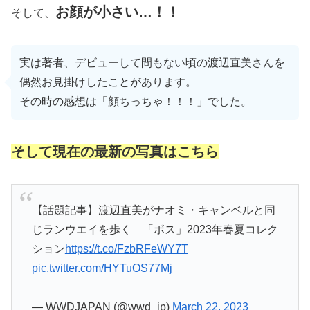
お顔が小さい…！
！
そして、
実は著者、デビューして間もない頃の渡辺直美さんを
偶然お見掛けしたことがあります。
その時の感想は「顔ちっちゃ！！！」でした。
そして現在の最新の写真はこちら
【話題記事】渡辺直美がナオミ・キャンベルと同
じランウエイを歩く 「ボス」2023年春夏コレク
ション
https://t.co/FzbRFeWY7T
pic.twitter.com/HYTuOS77Mj
— WWDJAPAN (@wwd_jp)
March 22, 2023