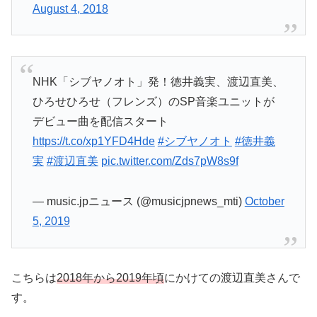
August 4, 2018
NHK「シブヤノオト」発！徳井義実、渡辺直美、
ひろせひろせ（フレンズ）のSP音楽ユニットが
デビュー曲を配信スタート
https://t.co/xp1YFD4Hde
#シブヤノオト
#徳井義
実
#渡辺直美
pic.twitter.com/Zds7pW8s9f
— music.jpニュース (@musicjpnews_mti)
October
5, 2019
こちらは
2018年から2019年頃
にかけての渡辺直美さんで
す。