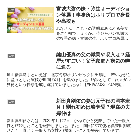
宮城大弥の妹・弥生オーディショ
人物
ン落選！事務所はホリプロで身長
や高校も
みなさん、こちらの透明感あふれる美女
をご存知でしょうか。侍ジャパン宮城大
弥投手の妹・宮城弥生、ホリプロ所属
「これからが楽しみでワクワク」 テレ朝
news (@tv_asahi_news) May 2, 2023 彼
女のお名前は宮城弥生さん。...
鍵山優真の父の職業や収入は？経
人物
歴がすごい！父子家庭と病気の噂
に迫る
鍵山優真選手といえば、北京冬季オリンピックに出場し、若いながら
に堂々とした演技が世間の注目を集めました。結果として、銀メダル
獲得という快挙を成し遂げていましたね！【#PIW2023_2024横浜公
演】明日5/3から出演のゲストスケーター #...
新田真剣佑の妻は元子役の岡本奈
人物
月！馴れ初めは略奪愛？現在の夫
婦仲は
新田真剣佑さんは、2023年1月22日、かねてから交際していた一般女
性と結婚したことを報告しました。また、同日に弟である眞栄田郷敦
さんも、同じく一般人の女性と結婚したことを発表しています。
【祝】新田真剣佑&眞栄田郷敦、兄弟そろって結婚発表こ...