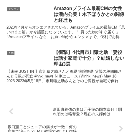
Amazonプライム最新CMの女性
エンタメ
は瀧内公美！木下ほうかとの関係
と経歴も
2023年4月からオンエアされている、Amazonプライムの最新CM『思
いのまま篇』が今話題になっています。「 買った物がすぐ届く 」
#Amazonプライム なら、お買い物からエンタメまで、便利でお得に
楽しめる最新CM「#思いのまま」編のロ...
【衝撃】4代目市川猿之助「妻役
人物
は話す家電で十分」？結婚しない
理由3選
【速報 JUST IN 】市川猿之助さんと両親 病院搬送 父親の段四郎さ
んと母親が死亡 #nhk_news NHKニュース (@nhk_news) May 18,
2023 2023年5月18日、市川猿之助さんとそのご両親が自宅で倒れて
おり...
新田真剣佑の妻は元子役の岡本奈月！馴
れ初めは略奪愛？現在の夫婦仲は
坂口憲二とジュニアの病状が一致！何の
病気で治った？CMと教場で9年ぶり復帰