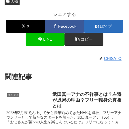
人物
シェアする
X
Facebook
はてブ
LINE
コピー
CHISATO
関連記事
武田真一アナの不祥事とは？左遷
エンタメ
が退局の理由？フリー転身の真相
とは
2023年2月末で入社してから長年勤めてきたNHKを退社。フリーアナ
ウンサーとして新たなスタートを切った、武田真一アナ（55）。
「おじさんが第２の人生を楽しんでいるだけ」フリーになって１ヵ月
武田真一アナに心境を聞いてみた | FRIDAY...