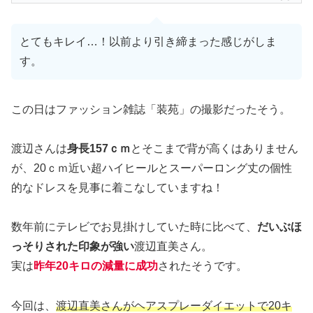
とてもキレイ…！以前より引き締まった感じがしま
す。
この日はファッション雑誌「装苑」の撮影だったそう。
渡辺さんは
身長157ｃｍ
とそこまで背が高くはありません
が、20ｃｍ近い超ハイヒールとスーパーロング丈の個性
的なドレスを見事に着こなしていますね！
数年前にテレビでお見掛けしていた時に比べて、
だいぶほ
っそりされた印象が強い
渡辺直美さん。
実は
昨年20キロの減量に成功
されたそうです。
今回は、
渡辺直美さんがヘアスプレーダイエットで20キ