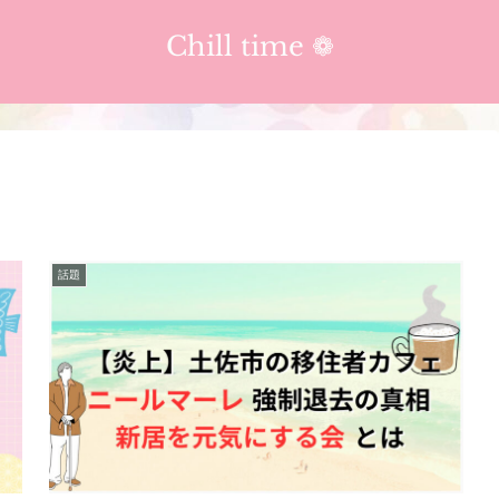
Chill time ❁︎
話題