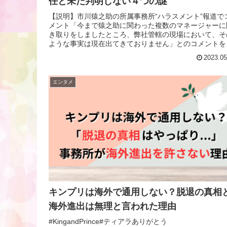
任と未だ判明しない４つの謎
【説明】市川猿之助の所属事務所“ハラスメント”報道で
メント「今まで猿之助に関わった複数のマネージャーに
き取りをしましたところ、弊社管轄の現場において、そ
ような事実は現在出てきておりません」とのコメントを
表した。 pic.twitte...
2023.05
エンタメ
キンプリは海外で通用しない？脱退の真相
海外進出は無理と言われた理由
#KingandPrince#ティアラありがとう