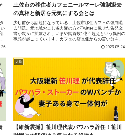
か
土佐市の移住者カフェニールマーレ強制退去
の真相と新居を元気にする会とは
タ
少し前から話題になっている、土佐市移住カフェの強制退
つい
去問題。元地域おこし協力隊の方がTwitterに載せた告発文
部
書が次々に拡散され、いまや閲覧数1億回超えという異例の
事態が起こっています。カフェの店長側からの言い分をも
とに、大まかに問題にな...
.26
2023.05.24
人物
責
【維新震撼】笹川理代表パワハラ辞任！笹川