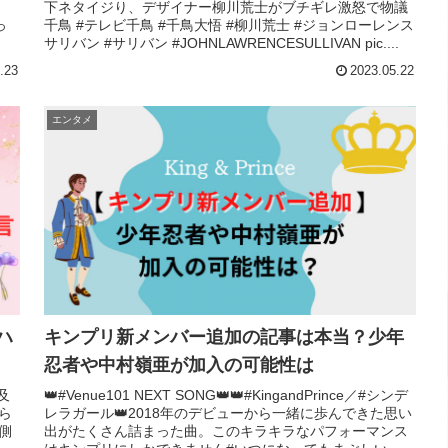
下ネタイジり、デザイナー柳川荒士がブチギレ激怒で物議
っ
千鳥 #テレビ千鳥 #千鳥大悟 #柳川荒士 #ジョンローレンス
サリバン #サリバン #JOHNLAWRENCESULLIVAN pic....
.23
2023.05.22
エンタメ
ハ
キンプリ新メンバー追加の記事は本当？少年
忍者や中村嶺亜が加入の可能性は
及
👑#Venue101 NEXT SONG👑👑#KingandPrince／#シンデ
ら
レラガール👑2018年のデビューから一緒に歩んできた思い
側
出がたくさん詰まった曲。このキラキラなパフォーマンス