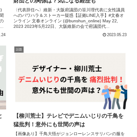
財団との関係は？気になる経歴も
コ
〈代表辞任へ〉維新・大阪府議団の笹川理代表に女性議員
聞
へのパワハラ＆ストーカー疑惑【証拠LINE入手】#文春オ
の
ンライン 文春オンライン (@bunshun_online) May 22,
発
2023 2023年5月22日、大阪維新の会で府議団代...
.24
2023.05.23
話題
と
【柳川荒士】テレビでデニムいじりの千鳥を
猛批判！意外にも世間の声は
【画像あり】千鳥大悟がジョンローレンスサリバンの服を