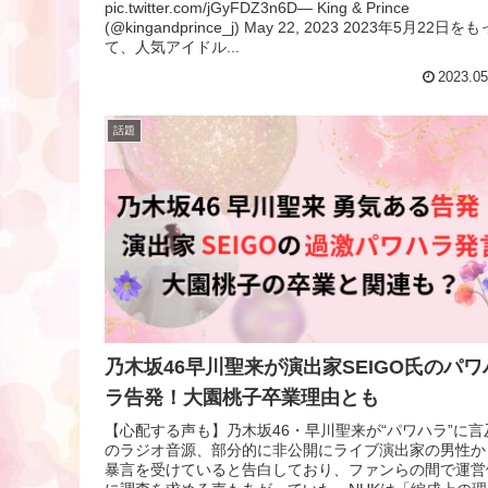
pic.twitter.com/jGyFDZ3n6D— King & Prince
(@kingandprince_j) May 22, 2023 2023年5月22日をも
て、人気アイドル...
2023.05
話題
乃木坂46早川聖来が演出家SEIGO氏のパワ
ラ告発！大園桃子卒業理由とも
【心配する声も】乃木坂46・早川聖来が“パワハラ”に言
のラジオ音源、部分的に非公開にライブ演出家の男性か
暴言を受けていると告白しており、ファンらの間で運営