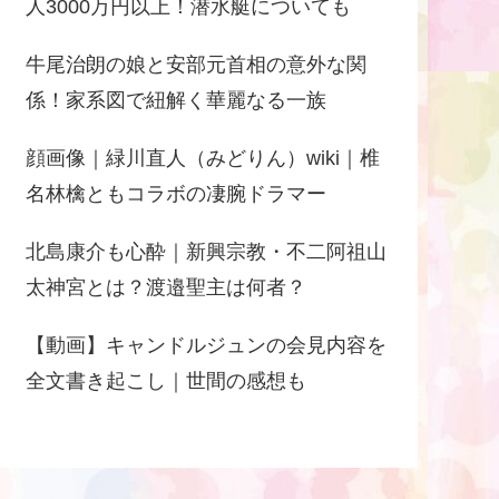
人3000万円以上！潜水艇についても
牛尾治朗の娘と安部元首相の意外な関
係！家系図で紐解く華麗なる一族
顔画像｜緑川直人（みどりん）wiki｜椎
名林檎ともコラボの凄腕ドラマー
北島康介も心酔｜新興宗教・不二阿祖山
太神宮とは？渡邉聖主は何者？
【動画】キャンドルジュンの会見内容を
全文書き起こし｜世間の感想も