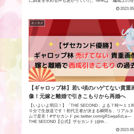
に調査を求める声もあがっていた。NHKは「編成上の理
で現在配信していません」と...
2023.05
エンタメ
【ギャロップ林】若い頃のハゲてない貴重
像！元嫁と離婚で引きこもりから再婚へ
【いよいよ明日！】「THE SECOND」よる７時〜１１
０分で生放送です！初代王者が決まる瞬間を、リアルタ
ムで是非！#ザセカンド pic.twitter.com/gR1wqa5zLa—
THE SECOND【公式】ザセカンド (@th...
2023.05