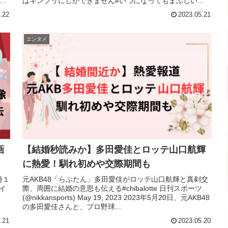
由
はキンプリにしかできません#いつになってもまぶしい...
.22
2023.05.21
エンタメ
画
【結婚秒読みか】多田愛佳とロッテ山口航輝
に熱愛！馴れ初めや交際期間も
時１
元AKB48「らぶたん」多田愛佳がロッテ山口航輝と真剣交
イ
際、周囲に結婚の意思も伝える#chibalotte 日刊スポーツ
(@nikkansports) May 19, 2023 2023年5月20日、元AKB48
の多田愛佳さんと、プロ野球...
.21
2023.05.20