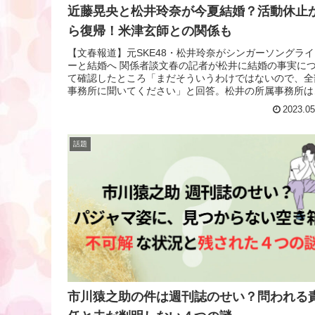
近藤晃央と松井玲奈が今夏結婚？活動休止
ら復帰！米津玄師との関係も
【文春報道】元SKE48・松井玲奈がシンガーソングライ
ーと結婚へ 関係者談文春の記者が松井に結婚の事実に
て確認したところ「まだそういうわけではないので、全
事務所に聞いてください」と回答。松井の所属事務所は
「プライベートは本人に任せて...
2023.05
話題
市川猿之助の件は週刊誌のせい？問われる