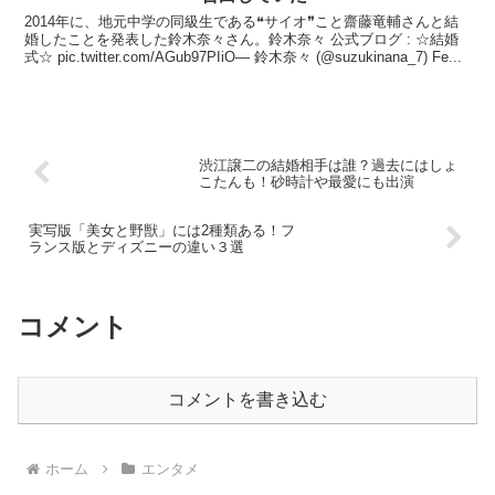
2014年に、地元中学の同級生である❝サイオ❞こと齋藤竜輔さんと結
婚したことを発表した鈴木奈々さん。鈴木奈々 公式ブログ : ☆結婚
式☆ pic.twitter.com/AGub97PIiO— 鈴木奈々 (@suzukinana_7) Fe...
渋江譲二の結婚相手は誰？過去にはしょ
こたんも！砂時計や最愛にも出演
実写版「美女と野獣」には2種類ある！フ
ランス版とディズニーの違い３選
コメント
コメントを書き込む
ホーム
エンタメ