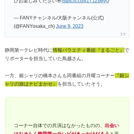
ひお楽しみください🍚
https://t.co/fi1T1Zp6yQ
— FANYチャンネル/大阪チャンネル(公式)
(@FANYosaka_ch)
June 9, 2023
静岡第一テレビ時代に
情報バラエティ番組『まるごと』
で
リポーターを担当していた鳥越さん。
一方、銀シャリの橋本さんも同番組の月曜コーナー
『銀シ
ャリの旅はナビまかせ』
を担当していたそう。
コーナー自体での共演はなかったものの、
出会い
はおそらく静岡第一テレビがきっかけだろう
と言