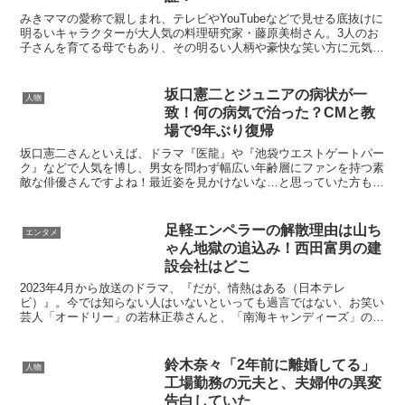
みきママの愛称で親しまれ、テレビやYouTubeなどで見せる底抜けに
明るいキャラクターが大人気の料理研究家・藤原美樹さん。3人のお
子さんを育てる母でもあり、その明るい人柄や豪快な笑い方に元気づ
けられる世のママさんたちも多いのではないでしょう...
坂口憲二とジュニアの病状が一
人物
致！何の病気で治った？CMと教
場で9年ぶり復帰
坂口憲二さんといえば、ドラマ『医龍』や『池袋ウエストゲートパー
ク』などで人気を博し、男女を問わず幅広い年齢層にファンを持つ素
敵な俳優さんですよね！最近姿を見かけないな…と思っていた方もい
ると思いますが、実は特定難病への罹患を発表し、2018...
足軽エンペラーの解散理由は山ち
エンタメ
ゃん地獄の追込み！西田富男の建
設会社はどこ
2023年4月から放送のドラマ、『だが、情熱はある（日本テレ
ビ）』。今では知らない人はいないといっても過言ではない、お笑い
芸人「オードリー」の若林正恭さんと、「南海キャンディーズ」の山
里亮太さんの笑いあり涙ありの半生を描いたドラマです。📺今...
鈴木奈々「2年前に離婚してる」
人物
工場勤務の元夫と、夫婦仲の異変
告白していた