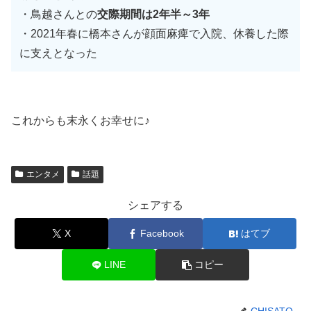
・鳥越さんとの
交際期間は2年半～3年
・2021年春に橋本さんが顔面麻痺で入院、休養した際
に支えとなった
これからも末永くお幸せに♪
エンタメ
話題
シェアする
X
Facebook
はてブ
LINE
コピー