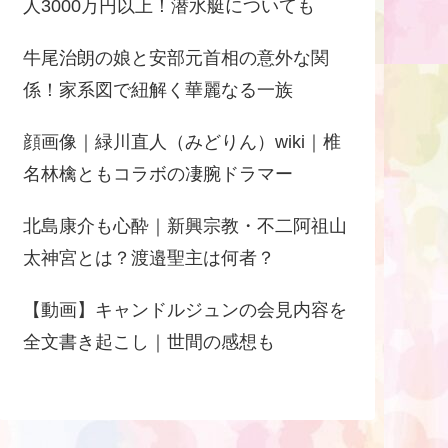
人3000万円以上！潜水艇についても
牛尾治朗の娘と安部元首相の意外な関
係！家系図で紐解く華麗なる一族
顔画像｜緑川直人（みどりん）wiki｜椎
名林檎ともコラボの凄腕ドラマー
北島康介も心酔｜新興宗教・不二阿祖山
太神宮とは？渡邉聖主は何者？
【動画】キャンドルジュンの会見内容を
全文書き起こし｜世間の感想も