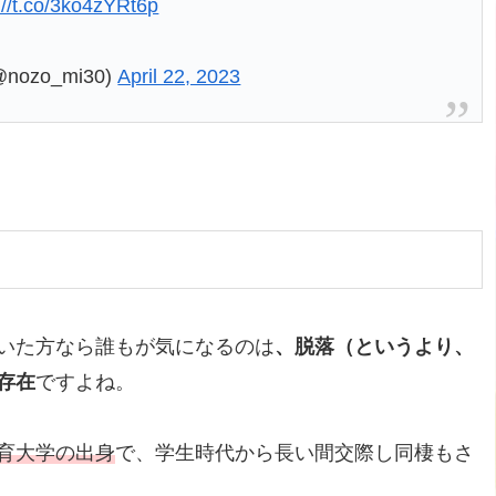
://t.co/3ko4zYRt6p
ozo_mi30)
April 22, 2023
いた方なら誰もが気になるのは
、脱落（というより、
存在
ですよね。
育大学の出身
で、学生時代から長い間交際し同棲もさ