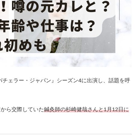
『バチェラー・ジャパン』シーズン4に出演し、話題を呼
、以前から交際していた
鍼灸師の杉崎健哉さんと
1
月
12
日に