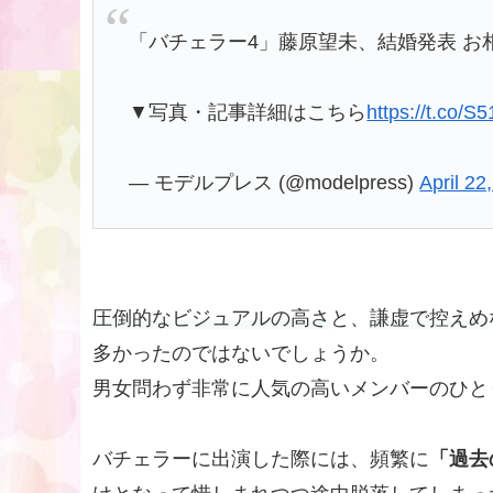
「バチェラー4」藤原望未、結婚発表 お
▼写真・記事詳細はこちら
https://t.co/
— モデルプレス (@modelpress)
April 22
圧倒的なビジュアルの高さ
と、
謙虚で控えめ
多かったのではないでしょうか。
男女問わず非常に人気の高いメンバーのひと
バチェラーに出演した際には、頻繁に
「過去