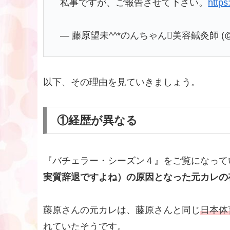
私事ですが、ご報告させて下さい。
https
— 藤原望未^^*のんちゃん美容鍼灸師 (@n
以下、その理由を見ていきましょう。
①経歴が異なる
『バチェラー・シーズン４』をご覧になって
実質辞退ですよね）の原因となった元カレの
藤原さんの元カレは、藤原さんと同じ
日本体
れていたそうです。