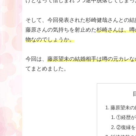
けとなって惜しまれつつ途中脱落してしまっ
そして、今回発表された杉崎健哉さんとの結
藤原さんの気持ちを射止めた
杉崎さんは、噂
物なのでしょうか。
今回は、
藤原望未の結婚相手は噂の元カレな
てまとめました。
藤原望未の
①経歴が
②復縁を